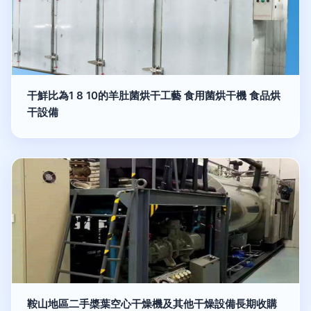
干鮮比為1 8 10的羊肚菌烘干工藝 食用菌烘干機 食品烘
干設備
鞍山地區二手槳葉空心干燥機及其他干燥設備長期收購