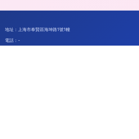
地址：上海市奉賢區海坤路1號1幢
電話：-
Copyright © 2026
www.freewise.cn
其他干燥設備
上海顓氨軟
件開發有限公司
其他干燥設備
版權所有
Sitemap
感谢您访问我们的网站，您可能还对以下资源感兴趣：鸡西乓鬃
汽车服务有限公司
国产浮力影院|国产福利91|国产福利导航大全|国产福利高清|国
产福利精品导航|国产福利网站|国产福利小视频网站|国产福利一
区二区|国产福利影院|国产福利永久
网站地图