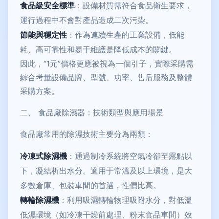
食品級安全標準
：設備材質需符合食品衛生要求，
運行過程中不會對產品造成二次污染。
節能與穩定性
：作為連續生產的工業設備，低能
耗、高可靠性和易于維護是降低成本的關鍵。
因此，“1元”價格更應被視為一個引子，實際采購需
綜合考量設備品牌、型號、功率、售后服務及整體
采購方案。
二、 食品廠除濕器：技術類型與應用場景
食品廠常用的除濕技術主要分為兩類：
冷凍式除濕機
：通過制冷系統將空氣冷卻至露點以
下，凝結析出水分。適用于常溫及以上環境，是大
多數倉庫、包裝車間的首選，性價比高。
轉輪除濕機
：利用吸濕轉輪物理吸附水分，對低溫
低濕環境（如冷凍干燥前處理、粉末食品車間）效