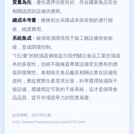
質量為先
：優先選擇信譽良好、符合國家食品安全
相關認證的設備供應商。
總成本考量
：權衡初次采購成本與長期的運行能
效、維護費用。
系統集成
：確保除濕環境與干燥工藝設備有效銜
接，形成閉環控制。
“1元/臺”的除濕器價格提示我們關注食品工業控濕成
本的多樣性，但絕不能掩蓋專業設備背后應有的價
值與復雜性。泰都南京食品廠及相關企業在設備投
資時，應從實際生產需求出發，科學選擇除濕與干
燥設備，構建穩定可靠的干燥系統，這才是保障食
品品質、提升市場競爭力的堅實基礎。
如若轉載，請注明出處：
http://www.freewise.cn/product/10.html