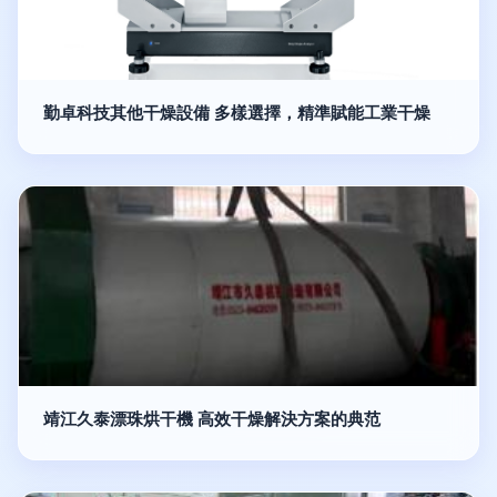
勤卓科技其他干燥設備 多樣選擇，精準賦能工業干燥
靖江久泰漂珠烘干機 高效干燥解決方案的典范